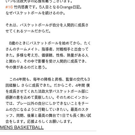
いつも法政大学の応援有難うございます。
#16
 竹内悠貴です。5人目となるOrange日記。
なぜバスケットボールを続けるのか。
それは、バスケットボールが自分を人間的に成長さ
せてくれるツールだからだ。
　8歳のときにバスケットボールを始めてから、たく
さんのチームメイト、指導者、対戦相手と出会って
きた。多様な考え方、価値観、性格、熱量がある人
と関わり、その中で影響を受け人間的に成長でき、
今の僕があるのだと思う。　　
　この4年間も、毎年の降格と昇格、監督の交代も3
回経験し さらに成長できた。だからこそ、4年間 僕
を成長させてくれた法政大学バスケットボール部に
感謝の意を込めて貢献したい。そのためにインカレ
では、プレー以外の自分にしかできないことをチー
ムの力になるように行動していきたい。最高のスタ
ッフ、同期、後輩と最高の舞台で1日でも長く熱い試
合をします。応援よろしくお願いします。
MENS BASKETBALL