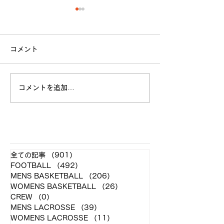
コメント
コメントを追加…
第100回関東大学バスケ
第100回関東大
ットボールリーグ戦
ットボールリ
GAME７・８・９結果
GAME５・６結
​各クラブ記事
全ての記事
（901）
901件の記事
FOOTBALL
（492）
492件の記事
MENS BASKETBALL
（206）
206件の記事
WOMENS BASKETBALL
（26）
26件の記事
CREW
（0）
0件の記事
MENS LACROSSE
（39）
39件の記事
WOMENS LACROSSE
（11）
11件の記事