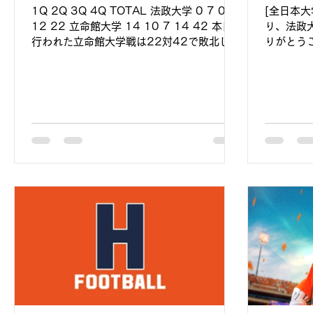
1Q 2Q 3Q 4Q TOTAL 法政大学 0 7 0
[全日本大
12 22 立命館大学 14 10 7 14 42 本日
り、法政
行われた立命館大学戦は22対42で敗北しま
りがとう
した。 たくさんのご声援ありがとうござい
早稲田大
ました。 また、本日の試合で今シーズンの
全日本大
試合は終了し、4年生は引退となります。
しました
今年度も法政大学アメリカンフットボール部
カンフッ
を応援していただき、誠にありがとうござい
支援を募
ました。 これからも変わらず精進していき
日本大学
ますので応援のほどよろしくお願いいたしま
様からの
す。
していま
力になり
募集は1
（期間が
ています
ッフ一同
援のほど
方法] 1
https://
?tabName