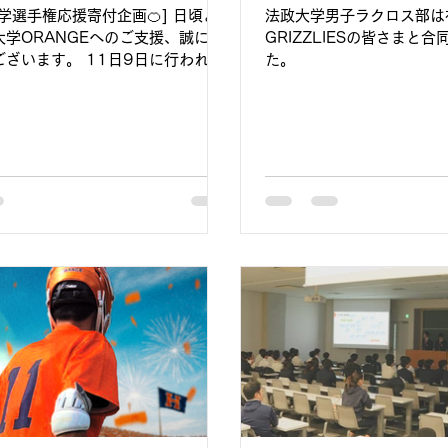
学選手権応援寄付企画🍊] 日頃よ
法政大学男子ラクロス部は
大学ORANGEへのご支援、誠にあ
GRIZZLIESの皆さまと
ございます。 11日9日に行われた
た。
学戦で関東リーグを3位で通過し、
学選手権に出場することが決定いた
。 それにあたり、法政大学アメリ
トボール部の選手・スタッフへのご
集いたします。 公式アプリでは全
選手権応援サポート企画として、皆
熱い応援メッセージと寄付金を募集
す。皆様のご声援が私たちの大きな
ます！ こちらの企画での寄付金の
1月21日まで受け付けております。
終わってからも随時寄付は受け付け
。） 日本一に向けて、選手・スタ
精進してまいりますので、ぜひご支
よろしくお願いいたします！ [募金
.こちらのURLにアクセス
web.playerapp.tokyo/team/3613
=contribution&webview=white