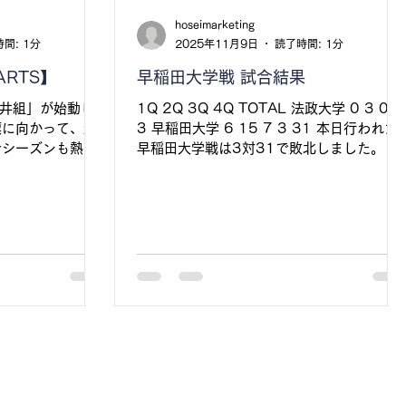
hoseimarketing
間: 1分
2025年11月9日
読了時間: 1分
ARTS】
早稲田大学戦 試合結果
高井組」が始動し
1Q 2Q 3Q 4Q TOTAL 法政大学 0 3 0 0
標に向かって、全
3 早稲田大学 6 15 7 3 31 本日行われた
今シーズンも熱い
早稲田大学戦は3対31で敗北しました。 た
す。
くさんのご声援ありがとうございました。
また、本日の試合で関東3位が決定し、全日
本選手権トーナメントに出場することが決
いたしました。 これからも変わらず日本一
という目標に向かって精進していきます。
次戦は11月22日(土)、神戸ユニバー記念競
技場で行われる立命館大学戦です 。 引き続
き応援よろしくお願いします。