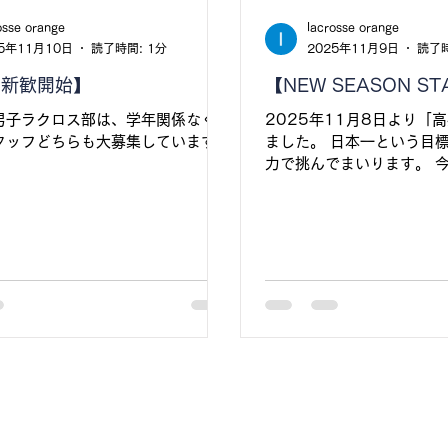
に表示される「サポートする」を押
osse orange
lacrosse orange
を￥3,000/￥5,000/￥
25年11月10日
読了時間: 1分
2025年11月9日
読了時
6新歓開始】
【NEW SEASON ST
男子ラクロス部は、学年関係なく、
2025年11月8日より「
タッフどちらも大募集しています🥍
ました。 日本一という目
力で挑んでまいります。 
応援をよろしくお願いしま