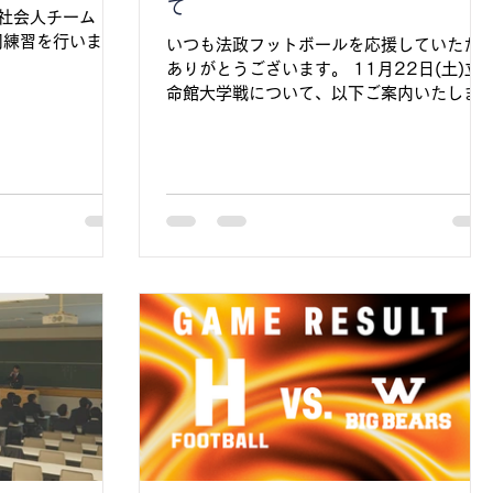
て
社会人チーム
合同練習を行いまし
いつも法政フットボールを応援していただ
ありがとうございます。 11月22日(土)立
命館大学戦について、以下ご案内いたしま
す。 ■試合概要 立命館大学 Panthers（ホ
ーム）VS. 法政大学 ORANGE (ビジター)
日時：2025年11月22日(土) 14時00分
ックオフ 会場：神戸ユニバー記念競技場 当
日券販売所/物販エリア：入口付近 ■観戦チ
ケットについて 11月22日(土)の立命館大
学戦の電子チケットは こちら よりお買い求
め頂けます。 一般券：1,800円 大学生
券：1,000円 高校生以下：無料 ※試合会
場にて当日券の販売も行っています。（ 会
場当日券：2,000円 ） ■配信について 秋
季リーグ戦は アメフトライブ by rtv にて試
合の有料配信がございます。 ■テキスト速
報について Player! にて無料のテキスト速
報を実施します。 以上、応援の程よろしく
お願いいたします。