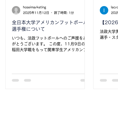
2.画面
hoseimarketing
lacr
下 3.金額
2025年11月12日
読了時間: 1分
20
全日本大学アメリカンフットボール
【202
選手権について
法政大学
選手・ス
いつも、法政フットボールへのご声援をあり
がとうございます。 この度、11月9日の早
稲田大学戦をもって関東学生アメリカンフッ
トボールリーグTOP8を3位で通過すること
決まりました。全日本大学選手権への出場が
決まりましたことをお知らせいたします。
今後も試合が続きますが、変わらぬご支援を
よろしくお願いいたします。