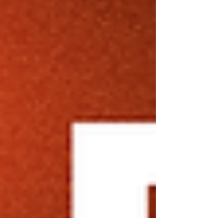
タジアム 当日券販売所/物販エリア：入口付近
■観戦チケットについて 11月9日(日)の早稲田
大学戦の電子チケットは こちら よりお買い求
め頂けます。 ※試合会場にて当日券の販売も行
っています。詳細は KCFAオフィシャルサイト
をご覧ください。 ★チーム別シーズンチケット
も発売されています。ぜひ こちら からお買い
求めください。 ■配信について 秋季リーグ戦
は アメフトライブ by rtv にて試合の有料配信
がございます。 ■テキスト速報について
Player! にて無料のテキスト速報を実施しま
す。 以上、応援の程よろしくお願いいたしま
す。