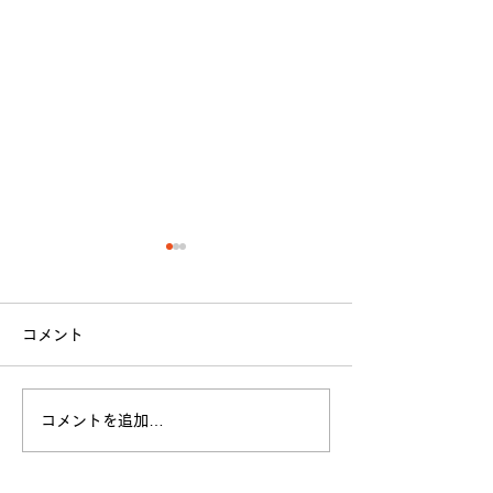
コメント
立命館大学戦 試合結果
コメントを追加…
全日本大学選手
お願い