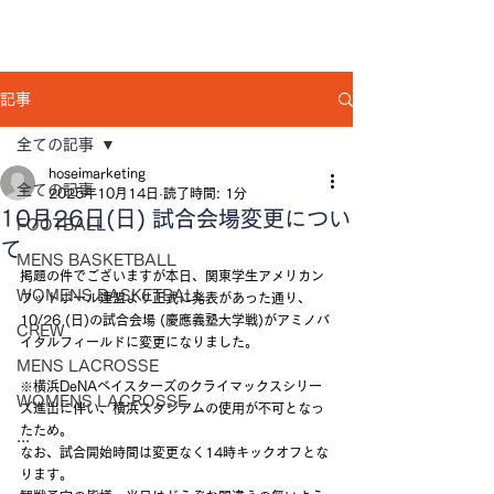
記事
全ての記事
hoseimarketing
全ての記事
2025年10月14日
読了時間: 1分
10月26日(日) 試合会場変更につい
FOOTBALL
て
MENS BASKETBALL
掲題の件でございますが本日、関東学生アメリカン
WOMENS BASKETBALL
フットボール連盟より正式に発表があった通り、
10/26 (日)の試合会場 (慶應義塾大学戦)がアミノバ
CREW
イタルフィールドに変更になりました。
MENS LACROSSE
※横浜DeNAベイスターズのクライマックスシリー
WOMENS LACROSSE
ズ進出に伴い、横浜スタジアムの使用が不可となっ 
たため。
...
なお、試合開始時間は変更なく14時キックオフとな
ります。