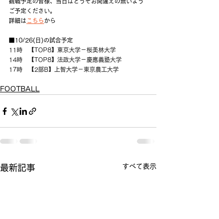
観戦予定の皆様、当日はどうぞお間違えの無いよう
ご予定ください。
詳細は
こちら
から
■10/26(日)の試合予定
11時　【TOP8】東京大学－桜美林大学
14時　【TOP8】法政大学－慶應義塾大学
17時　【2部B】上智大学－東京農工大学
FOOTBALL
すべて表示
最新記事