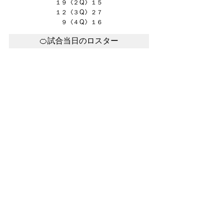
１９〈２Ｑ〉１５
１２〈３Ｑ〉２７
　９〈４Ｑ〉１６
🍊試合当日のロスター