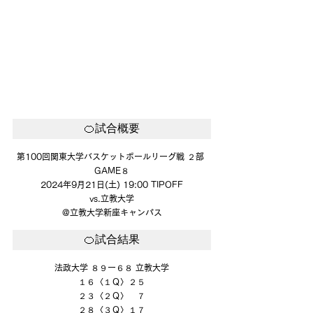
🍊試合概要
第100回関東大学バスケットボールリーグ戦 ２部 
GAME８
2024年9月21日(土) 19:00 TIPOFF
vs.立教大学
@立教大学新座キャンパス
🍊試合結果
法政大学 ８９ー６８ 立教大学
１６〈１Ｑ〉２５
２３〈２Ｑ〉　７
２８〈３Ｑ〉１７