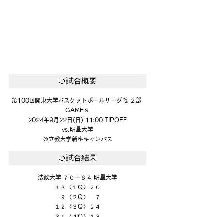
🍊試合概要
第100回関東大学バスケットボールリーグ戦 ２部 
GAME９
2024年9月22日(日) 11:00 TIPOFF
vs.明星大学
@立教大学新座キャンパス
🍊試合結果
法政大学 ７０ー６４ 明星大学
１８〈１Ｑ〉２０
　９〈２Ｑ〉　７
１２〈３Ｑ〉２４
３１〈４Ｑ〉１３