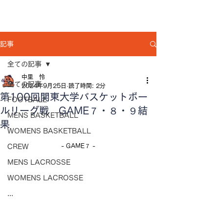
記事
全ての記事
中里 怜
全ての記事
2024年9月25日
読了時間: 2分
第100回関東大学バスケットボー
FOOTBALL
ルリーグ戦 GAME７・８・９結
MENS BASKETBALL
果
WOMENS BASKETBALL
- GAME７ -
CREW
MENS LACROSSE
WOMENS LACROSSE
...