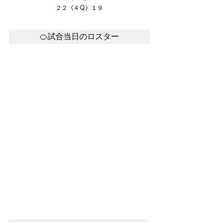
２２〈４Ｑ〉１９
🍊試合当日のロスター