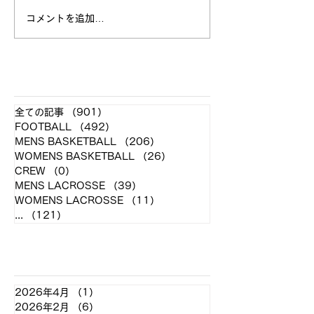
コメントを追加…
第100回関東大学バスケ
第100回関東大
ットボールリーグ戦
ットボールリ
GAME７・８・９結果
GAME５・６結
​各クラブ記事
全ての記事
（901）
901件の記事
FOOTBALL
（492）
492件の記事
MENS BASKETBALL
（206）
206件の記事
WOMENS BASKETBALL
（26）
26件の記事
CREW
（0）
0件の記事
MENS LACROSSE
（39）
39件の記事
WOMENS LACROSSE
（11）
11件の記事
...
（121）
121件の記事
アーカイブ
2026年4月
（1）
1件の記事
2026年2月
（6）
6件の記事