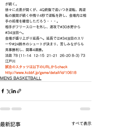
が続く。
徐々に点差が開くが、4Q終盤で追いつき逆転、再逆
転の展開が続く中残り4秒で逆転を許し、会場内は相
手の処理を確信しただろう・・・。
相手がフリースローを外し、速攻で#30水野から
#34濵田へ。
会場が盛り上がり延長へ。延長では#34濵田のスリ
ーや#24鈴木のシュートが決まり、苦しみながらも
見事勝利し、開幕4連勝。
法政 78 (11-14  12-15  21-21  26-20 8-3) 73 
江戸川
試合のスタッツは以下のURLからcheck
http://www.kcbbf.jp/game/detail/id/10618
MENS BASKETBALL
すべて表示
最新記事