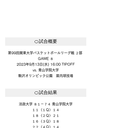
🍊試合概要
第99回関東大学バスケットボールリーグ戦 ２部 
GAME ８
2023年9月13日(水) 16:00 TIPOFF
vs. 青山学院大学
駒沢オリンピック公園　屋内球技場
🍊試合結果
法政大学 ８１－７４ 青山学院大学
１１〈１Ｑ〉１４
１８〈２Ｑ〉２１
１６〈３Ｑ〉１８
２２〈４Ｑ〉１４