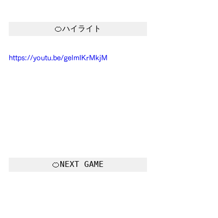
🍊ハイライト
https://youtu.be/gelmIKrMkjM
🍊NEXT GAME