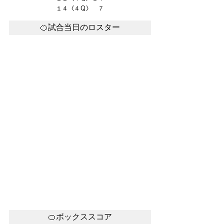
１４〈４Ｑ〉　７
🍊試合当日のロスター
🍊ボックススコア