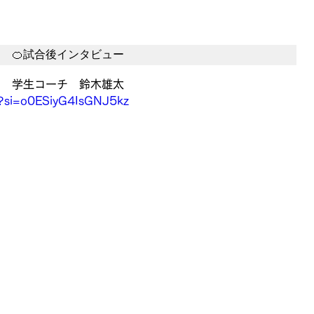
🍊試合後インタビュー
学生コーチ　鈴木雄太
c?si=o0ESiyG4IsGNJ5kz