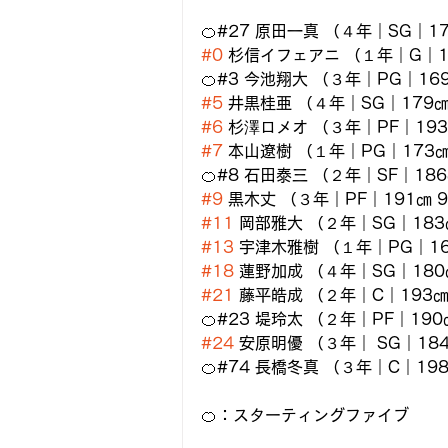
🍊#27 原田一真 （４年｜SG｜1
#0
 杉信イフェアニ （１年｜G｜1
🍊#3 今池翔大 （３年｜PG｜1
#5
 井黒桂亜 （４年｜SG｜179
#6
 杉澤ロメオ （３年｜PF｜19
#7
 本山遼樹 （１年｜PG｜173
🍊#8 石田泰三 （２年｜SF｜1
#9
 黒木丈 （３年｜PF｜191㎝
#11
 岡部雅大 （２年｜SG｜18
#13
 宇津木雅樹 （１年｜PG｜1
#18
 蓮野加成 （４年｜SG｜18
#21
 藤平皓成 （２年｜C｜193
🍊#23 堤玲太 （２年｜PF｜1
#24
 安原明優 （３年｜ SG｜1
🍊#74 長橋冬真 （３年｜C｜1
🍊：スターティングファイブ