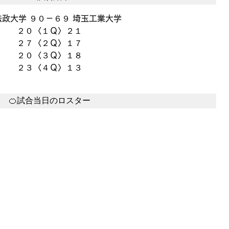
法政大学 ９０－６９ 埼玉工業大学
２０〈１Ｑ〉２１
２７〈２Ｑ〉１７
２０〈３Ｑ〉１８
２３〈４Ｑ〉１３
🍊試合当日のロスター