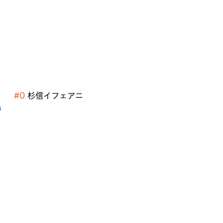
#0
 杉信イフェアニ
s