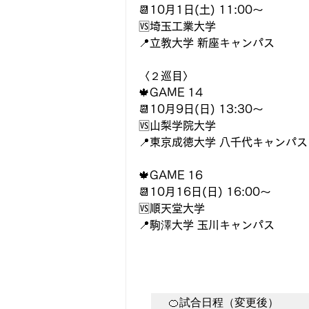
📆10月1日(土) 11:00〜
🆚埼玉工業大学
📍立教大学 新座キャンパス
〈２巡目〉
🍁GAME 14
📆10月9日(日) 13:30〜
🆚山梨学院大学
📍東京成徳大学 八千代キャンパス
🍁GAME 16
📆10月16日(日) 16:00〜
🆚順天堂大学
📍駒澤大学 玉川キャンパス
🍊試合日程（変更後）