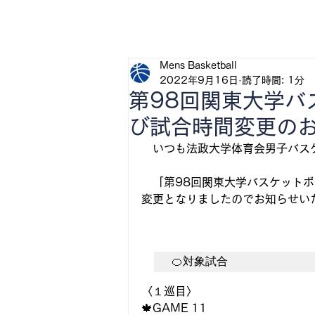
H
Mens Basketball
2022年9月16日
読了時間: 1分
第98回関東大学バ
び試合時間変更の
　いつも法政大学体育会男子バス
　「第98回関東大学バスケット
変更となりましたのでお知らせい
🍊対象試合
〈１巡目〉
🍁GAME 11