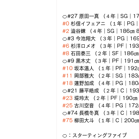
🍊#27 原田一真 （４年｜SG｜1
#0
 杉信イフェアニ （１年｜PG｜
#2
 澁谷錬 （４年｜SG｜186㎝
🍊#3 今池翔大 （３年｜PG｜1
#6
 杉澤ロメオ （３年｜PF｜19
#8
 石田泰三 （２年｜SF｜186
🍊#9 黒木丈 （３年｜PF｜19
#10
 坂本温人 （１年｜PF｜19
#11
 岡部雅大 （２年｜SG｜18
#18
 蓮野加成 （４年｜PG｜18
🍊#21 藤平皓成 （２年｜C｜1
#23
 堤玲太 （２年｜PF｜190
#25
 古川空音 （４年｜PG｜17
🍊#74 長橋冬真 （３年｜C｜1
#75
 柳田大斗 （１年｜C｜200
🍊：スターティングファイブ