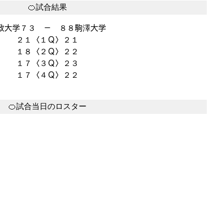
🍊試合結果
政大学７３　－　８８駒澤大学
２１〈１Ｑ〉２１
１８〈２Ｑ〉２２
１７〈３Ｑ〉２３
１７〈４Ｑ〉２２
🍊試合当日のロスター