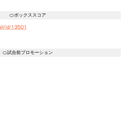
🍊ボックススコア
ail/id/13501
🍊試合前プロモーション