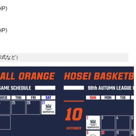
HP）
HP）
形式など）