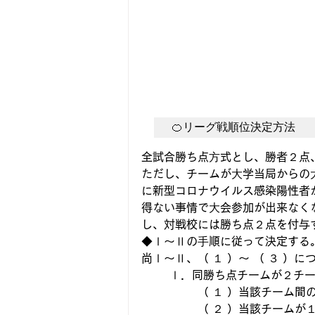
🍊リーグ戦順位決定方法
全試合勝ち点⽅式とし、勝者２点
ただし、チームが⼤学当局からの
に新型コロナウイルス感染陽性者
得ない事情で⼤会参加が出来なく
し、対戦校には勝ち点２点を付与
◆Ⅰ〜Ⅱの⼿順に従って決定する
尚Ⅰ〜Ⅱ、（ １ ）〜 （ ３ ）
	Ⅰ．同勝ち点チームが２チ
		（ １ ）当該チー
		（ ２ ）当該チームが１勝１敗の場合、２チーム間の試合におけるゴールアベレージ