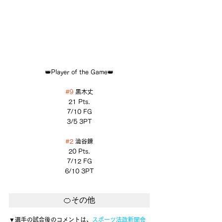
👑Player of the Game👑
#9
 黒木丈
21 Pts.
7/10 FG
3/5 3PT
#2
 澁谷錬
20 Pts.
7/12 FG
6/10 3PT
🍊その他
▼選手の試合後のコメントは、
スポーツ法政新聞会