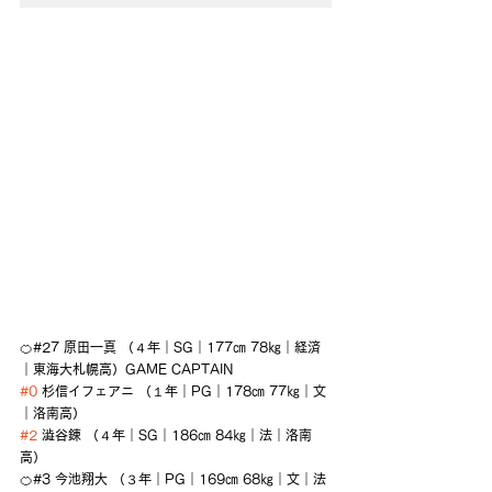
🍊#27 原田一真 （４年｜SG｜177㎝ 78㎏｜経済
｜東海大札幌高）GAME CAPTAIN
#0
 杉信イフェアニ （１年｜PG｜178㎝ 77㎏｜文
｜洛南高）
#2
 澁谷錬 （４年｜SG｜186㎝ 84㎏｜法｜洛南
高）
🍊#3 今池翔大 （３年｜PG｜169㎝ 68㎏｜文｜法