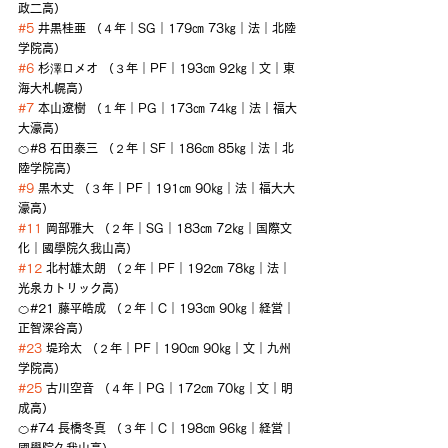
政二高）
#5
 井黒桂亜 （４年｜SG｜179㎝ 73㎏｜法｜北陸
学院高）
#6
 杉澤ロメオ （３年｜PF｜193㎝ 92㎏｜文｜東
海大札幌高）
#7
 本山遼樹 （１年｜PG｜173㎝ 74㎏｜法｜福大
大濠高）
🍊#8 石田泰三 （２年｜SF｜186㎝ 85㎏｜法｜北
陸学院高）
#9
 黒木丈 （３年｜PF｜191㎝ 90㎏｜法｜福大大
濠高）
#11
 岡部雅大 （２年｜SG｜183㎝ 72㎏｜国際文
化｜國學院久我山高）
#12
 北村雄太朗 （２年｜PF｜192㎝ 78㎏｜法｜
光泉カトリック高）
🍊#21 藤平皓成 （２年｜C｜193㎝ 90㎏｜経営｜
正智深谷高）
#23
 堤玲太 （２年｜PF｜190㎝ 90㎏｜文｜九州
学院高）
#25
 古川空音 （４年｜PG｜172㎝ 70㎏｜文｜明
成高）
🍊#74 長橋冬真 （３年｜C｜198㎝ 96㎏｜経営｜
國學院久我山高）