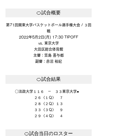
🍊試合概要
第71回関東大学バスケットボール選手権大会 / ３回
戦
2022年5月2日(月) 17:30 TIPOFF
vs. 東京大学
大田区総合体育館
主審：笠島 喜与都
副審：赤沼 裕紀
🍊試合結果
○法政大学１１６　－　３３
東京大学●　
２６〈１Ｑ〉　７
２８〈２Ｑ〉１３
３３〈３Ｑ〉　９
２９〈４Ｑ〉　４
🍊試合当日のロスター