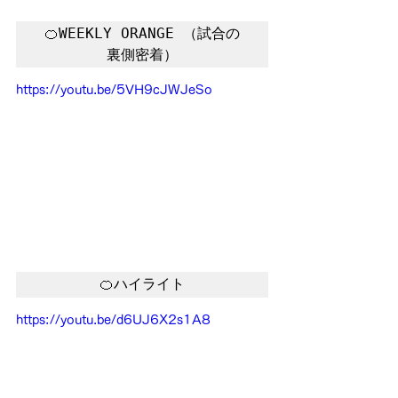
🍊WEEKLY ORANGE （試合の
裏側密着）
https://youtu.be/5VH9cJWJeSo
🍊ハイライト
https://youtu.be/d6UJ6X2s1A8