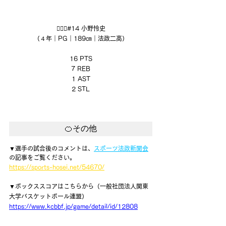
⛹🏻‍♂️#14 小野怜史
（４年｜PG｜189㎝｜法政二高）
16 PTS
7 REB
1 AST
2 STL
🍊その他
▼選手の試合後のコメントは、
スポーツ法政新聞会
の記事をご覧ください。
https://sports-hosei.net/54670/
▼ボックススコアはこちらから（一般社団法人関東
大学バスケットボール連盟）
https://www.kcbbf.jp/game/detail/id/12808