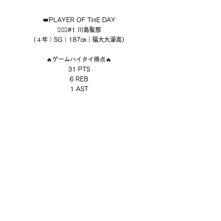
👑PLAYER OF THE DAY
⛹🏻‍♂️#1 川島聖那
（４年｜SG｜187㎝｜福大大濠高）
🔥ゲームハイタイ得点🔥
31 PTS
6 REB
1 AST