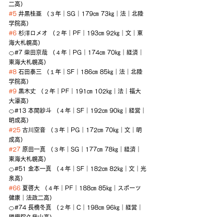
二高）
#5
 井黒桂亜 （３年｜SG｜179㎝ 73㎏｜法｜北陸
学院高）
#6
 杉澤ロメオ （２年｜PF｜193㎝ 92㎏｜文｜東
海大札幌高）
🍊#7 柴田京哉 （４年｜PG｜174㎝ 70㎏｜経済｜
東海大札幌高）
#8
 石田泰三 （１年｜SF｜186㎝ 85㎏｜法｜北陸
学院高）
#9
 黒木丈 （２年｜PF｜191㎝ 102㎏｜法｜福大
大濠高）
🍊#13 本間紗斗 （４年｜SF｜192㎝ 90㎏｜経営｜
明成高）
#25
 古川空音 （３年｜PG｜172㎝ 70㎏｜文｜明
成高）
#27
 原田一真 （３年｜SG｜177㎝ 78㎏｜経済｜
東海大札幌高）
🍊#51 金本一真 （４年｜SF｜182㎝ 82㎏｜文｜光
泉高）
#66
 夏啓大 （４年｜PF｜188㎝ 85㎏｜スポーツ
健康｜法政二高）
🍊#74 長橋冬真 （２年｜C｜198㎝ 96㎏｜経営｜
國學院久我山高）