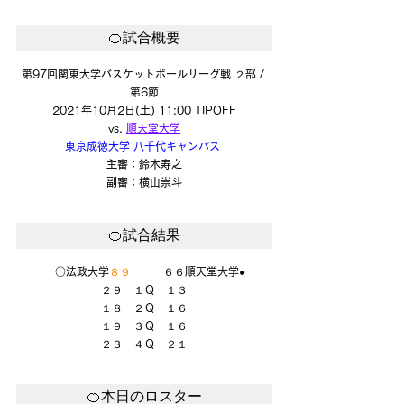
🍊試合概要
第97回関東大学バスケットボールリーグ戦 ２部 / 
第6節
2021年10月2日(土) 11:00 TIPOFF
vs. 
順天堂大学
東京成徳大学 八千代キャンパス
主審：鈴木寿之
副審：横山崇斗
🍊試合結果
　○法政大学
８９
　－　６６順天堂大学●
２９　１Ｑ　１３
１８　２Ｑ　１６
１９　３Ｑ　１６
２３　４Ｑ　２１
🍊本日のロスター