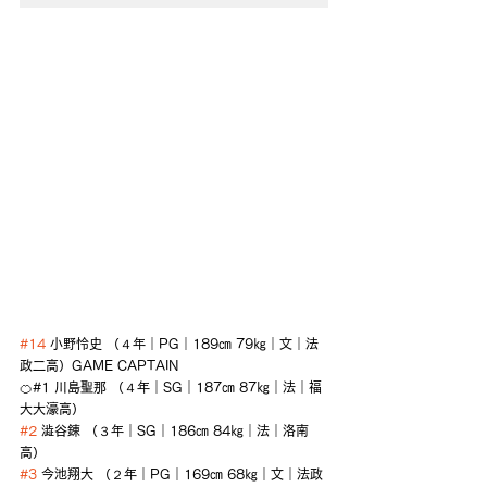
#14
 小野怜史 （４年｜PG｜189㎝ 79㎏｜文｜法
政二高）GAME CAPTAIN
🍊#1 川島聖那 （４年｜SG｜187㎝ 87㎏｜法｜福
大大濠高）
#2
 澁谷錬 （３年｜SG｜186㎝ 84㎏｜法｜洛南
高）
#3
 今池翔大 （２年｜PG｜169㎝ 68㎏｜文｜法政