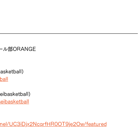
ル部ORANGE
sketball）
ball
basketball）
eibasketball
nnel/UC3iDjx2NcqrfHR0OT9je2Ow/featured