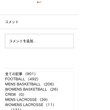
コメント
コメントを追加…
第100回関東大学バスケ
第100回関東大
ットボールリーグ戦
ットボールリ
GAME７・８・９結果
GAME５・６結
​各クラブ記事
全ての記事
（901）
901件の記事
FOOTBALL
（492）
492件の記事
MENS BASKETBALL
（206）
206件の記事
WOMENS BASKETBALL
（26）
26件の記事
CREW
（0）
0件の記事
MENS LACROSSE
（39）
39件の記事
WOMENS LACROSSE
（11）
11件の記事