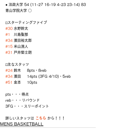
● 法政大学 54 (11-27 16-19 4-23 23-14) 83 
青山学院大学 ○
□スターティングファイブ
#30
 水野幹太
#1
   川島聖那
#34
 濱田裕太郎
#15
 米山滉人
#31
 戸井堅士朗
□主なスタッツ
#24
 鈴木     8pts・8reb
#34
 濱田     14pts (3FG 4/10)・5reb
#51
 金本     10pts
pts・・・得点
reb・・・リバウンド
3FG・・・スリーポイント
詳しいスタッツは 
こちら
 から！！！
MENS BASKETBALL