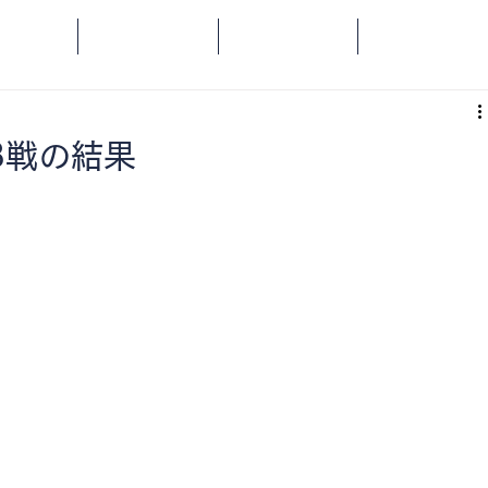
OME
SPORTS
SOCIAL
ORANGE
3戦の結果