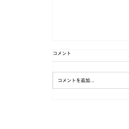
コメント
コメントを追加…
第100回関東大学バスケット
リーグ戦 GAME10・11結