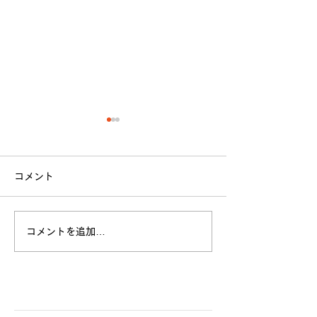
コメント
立命館大学戦 試合結果
コメントを追加…
全日本大学選手
お願い
​各クラブ記事