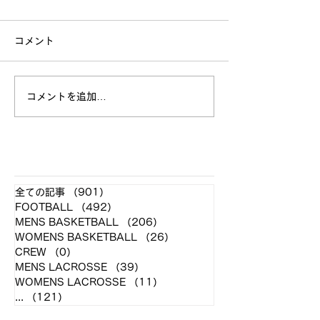
コメント
立命館大学戦 試合結果
コメントを追加…
全日本大学選手
お願い
​各クラブ記事
全ての記事
（901）
901件の記事
FOOTBALL
（492）
492件の記事
MENS BASKETBALL
（206）
206件の記事
WOMENS BASKETBALL
（26）
26件の記事
CREW
（0）
0件の記事
MENS LACROSSE
（39）
39件の記事
WOMENS LACROSSE
（11）
11件の記事
...
（121）
121件の記事