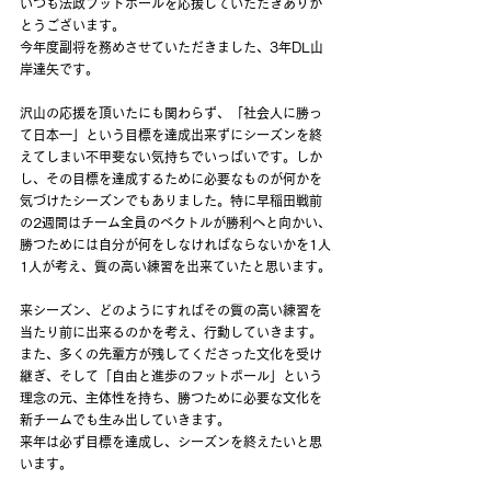
いつも法政フットボールを応援していただきありが
とうございます。
今年度副将を務めさせていただきました、3年DL山
岸達矢です。
沢山の応援を頂いたにも関わらず、「社会人に勝っ
て日本一」という目標を達成出来ずにシーズンを終
えてしまい不甲斐ない気持ちでいっぱいです。しか
し、その目標を達成するために必要なものが何かを
気づけたシーズンでもありました。特に早稲田戦前
の2週間はチーム全員のベクトルが勝利へと向かい、
勝つためには自分が何をしなければならないかを1人
1人が考え、質の高い練習を出来ていたと思います。
来シーズン、どのようにすればその質の高い練習を
当たり前に出来るのかを考え、行動していきます。
また、多くの先輩方が残してくださった文化を受け
継ぎ、そして「自由と進歩のフットボール」という
理念の元、主体性を持ち、勝つために必要な文化を
新チームでも生み出していきます。
来年は必ず目標を達成し、シーズンを終えたいと思
います。