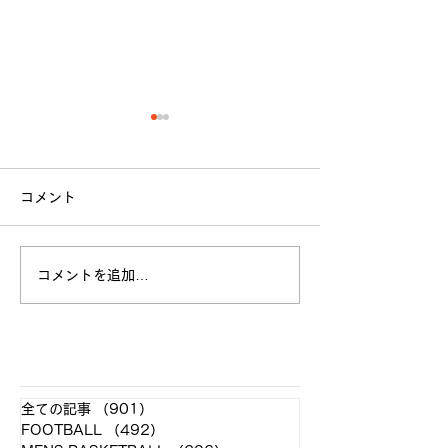
コメント
立命館大学戦 試合結果
コメントを追加…
全日本大学選手
お願い
​各クラブ記事
全ての記事
（901）
901件の記事
FOOTBALL
（492）
492件の記事