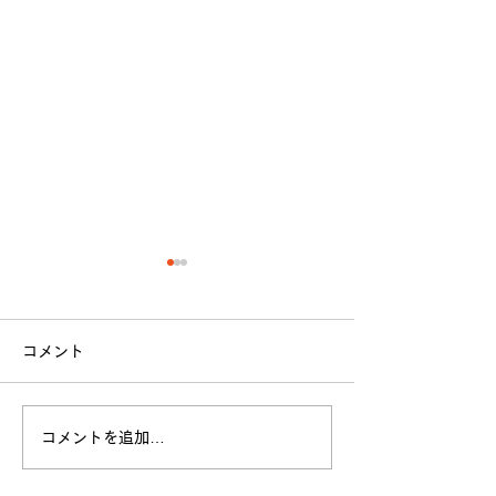
コメント
立命館大学戦 試合結果
コメントを追加…
全日本大学選手
お願い