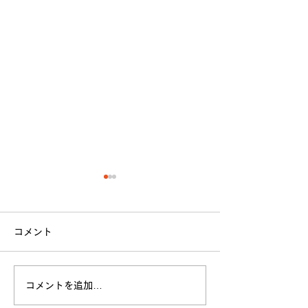
コメント
立命館大学戦 試合結果
コメントを追加…
全日本大学選手