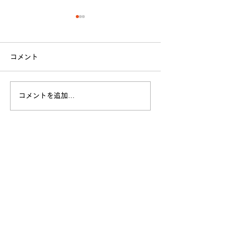
コメント
立命館大学戦 試合結果
コメントを追加…
全日本大学選手
お願い
​各クラブ記事
全ての記事
（901）
901件の記事
FOOTBALL
（492）
492件の記事
MENS BASKETBALL
（206）
206件の記事
WOMENS BASKETBALL
（26）
26件の記事
CREW
（0）
0件の記事
MENS LACROSSE
（39）
39件の記事