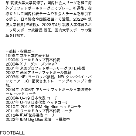
年 筑波大学大学院修了。国内社会人リーグを経て海
外プロフットボールリーグにてプレー。引退後、指
導者として国内代表チームや社会人チームを牽引す
る傍ら、日本協会や国際連盟にて活躍。2022年 筑
波大学教員(准教授)、2023年4月 筑波大学体育スポ
ーツ局スポーツ統括長 就任。国内大学スポーツの変
革を目指す。
＝競技・指導歴＝
1996年 学生日本代表主将
1999年 ワールドカップ日本代表
2000年 XリーグシーズンMVP
2001年 米国プロフットボールリーグ(XFL)参戦
2002年 米国アリーナフットボール参戦
2003年 NFLヨーロッパ参戦。NFLタンパベイ・バ
ッカニアーズに招聘されトレーニングキャンプに参
加。
2004年-2006年 アリーナフットボール日本選抜チ
ーム ヘッドコーチ
2006年 U-19 日本代表 コーチ
2007年 U-19 日本代表 ヘッドコーチ
2010年-2017年 IBM Big Blue ヘッドコーチ-
2011年 ワールドカップ日本代表 コーチ
2012年 IFAF世界選抜 コーチ
2022年 IBM Big Blue 監督　＊継続中
FOOTBALL