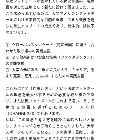
法政フットボールが置かれている状況を鑑み、現状
最も適した立場として新たに設けて頂きました。こ
こで求められているのは、大学アメリカンフットボ
ールにおける本質的な目的の追求、つまり競技を通
じた学生アスリートの成長であり、具体的には以下
の３つです。
①  グローバルスタンダード（特に米国）に照らし合
わせた取り組みの実践支援
②  より効果的かつ安全な技術（ファンダメンタル）
の実践支援
③  大学の先にある「遥かに長い人生・キャリア」を
より充実・充足したものにするための実践支援
これらは全て「自由と進歩」という法政フットボー
ルの理念を最大化するための必要な取り組みであ
り、また法政フットボールがこれまで培い、そして
更なる飛躍を遂げるためのチーム方針
（ORANGE2.0）でもあります。
私は、この理念と考え方を純粋に素晴らしいと感
じ、チャレンジさせて頂くこととなりました。大学
スポーツのモデルとなるチームの実現に貢献し、多
くの方に夢と勇気を与えることができる存在を目指