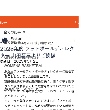
記事
全ての記事
Football
全ての記事
2023年4月28日
読了時間: 3分
2023年度 フットボールディレク
FOOTBALL
ター 山田晋三よりご挨拶
MENS BASKETBALL
更新日：
2023年5月2日
WOMENS BASKETBALL
今シーズンからフットボールディレクターに就任す
CREW
ることとなりました山田晋三です。
MENS LACROSSE
法政フットボールとの関係は長く、古くは甲子園ボ
ウルの放送解説者として取材をさせていただいたこ
WOMENS LACROSSE
とに始まり、近年は社会人チームのコーチとして親
交がありました。
...
さて、今回就任させていただきました「フットボー
ルディレクター」は、私自身が置かれている状況と