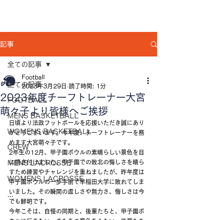
記事
全ての記事
Football
全ての記事
2023年3月29日
読了時間: 1分
2023年度チーフトレーナー大宮
FOOTBALL
萌々子より皆様へご挨拶
MENS BASKETBALL
日頃より法政フットボールを応援いただき誠にあり
WOMENS BASKETBALL
がとうございます。今年度、チーフトレーナーを務
めます大宮萌々子です。
CREW
2年生の12月、甲子園ボウルの素晴らしい景色を目
に焼き付けました。甲子園での敗北の悔しさを晴ら
MENS LACROSSE
すため練習やチャレンジを重ねましたが、昨年度は
WOMENS LACROSSE
甲子園ボウルの一歩手前で早稲田大学に敗れてしま
いました。その瞬間の虚しさや無力さ、悔しさは今
...
でも鮮明です。
今年こそは、自慢の同期と、後輩たちと、甲子園ボ