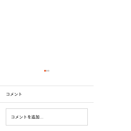
コメント
立命館大学戦 試合結果
コメントを追加…
全日本大学選手
お願い