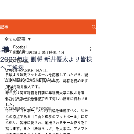
記事
全ての記事
Football
全ての記事
2023年3月29日
読了時間: 1分
2023年度 副将 新井優太より皆様
FOOTBALL
へご挨拶
MENS BASKETBALL
日頃より法政フットボールを応援していただき、誠
WOMENS BASKETBALL
にありがとうございます。今年度、副将を務めます
RB4年新井優太です。
CREW
昨年度は関東制覇を目前に早稲田大学に敗北を喫
し、「日本一」を達成できず悔しい結果に終わりま
MENS LACROSSE
した。
WOMENS LACROSSE
今年こそ「日本一」という目標を達成すべく、私た
ちの原点である「自由と進歩のフットボール」に立
...
ち返り、皆様に愛され、応援されるチーム作りを目
指します。また「法政らしさ」を大事に、アメフト