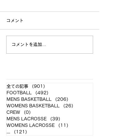
コメント
立命館大学戦 試合結果
コメントを追加…
全日本大学選手
お願い
​各クラブ記事
全ての記事
（901）
901件の記事
FOOTBALL
（492）
492件の記事
MENS BASKETBALL
（206）
206件の記事
WOMENS BASKETBALL
（26）
26件の記事
CREW
（0）
0件の記事
MENS LACROSSE
（39）
39件の記事
WOMENS LACROSSE
（11）
11件の記事
...
（121）
121件の記事