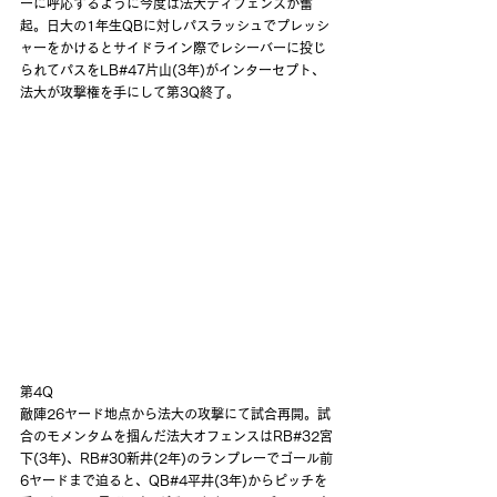
ーに呼応するように今度は法大ディフェンスが奮
起。日大の1年生QBに対しパスラッシュでプレッシ
ャーをかけるとサイドライン際でレシーバーに投じ
られてパスをLB#47片山(3年)がインターセプト、
法大が攻撃権を手にして第3Q終了。
第4Q
敵陣26ヤード地点から法大の攻撃にて試合再開。試
合のモメンタムを掴んだ法大オフェンスはRB#32宮
下(3年)、RB#30新井(2年)のランプレーでゴール前
6ヤードまで迫ると、QB#4平井(3年)からピッチを