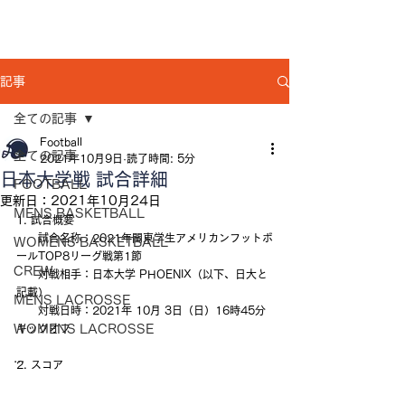
記事
全ての記事
Football
全ての記事
2021年10月9日
読了時間: 5分
日本大学戦 試合詳細
FOOTBALL
更新日：
2021年10月24日
MENS BASKETBALL
1. 試合概要
　　試合名称：2021年関東学生アメリカンフットボ
WOMENS BASKETBALL
ールTOP8リーグ戦第1節
CREW
　　対戦相手：日本大学 PHOENIX（以下、日大と
記載）
MENS LACROSSE
　　対戦日時：2021年 10月 3日（日）16時45分
WOMENS LACROSSE
キックオフ
...
2. スコア