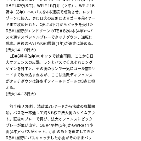
RB#1星野(3年)、WR＃15白井（２年）、WR＃16
野中（3年）へのパスを4本連続で成功させ、レット
ゾーンに侵入。更に日大の反則によりゴール前4ヤー
ドまで攻め込むと、QB＃4平井からピッチを受けた
RB#1星野がエンドゾーンのTE＃82中木(4年)へパ
スを通すスペシャルプレーでタッチダウン、逆転に
成功。直後のPATもK#0露峰(1年)が確実に決める。
(法大14-10日大)
　LB#6鵜澤(2年)のキックで試合再開。ここから日
大オフェンスの反撃。ランとパスでそれぞれロング
ゲインを許すと、その後のランで一気にゴール前9ヤ
ードまで攻め込まれるが、ここは法政ディフェンス
がタッチダウンは許さずフィールドゴールの3点に抑
える。
(法大14-13日大)
　前半残り28秒、法政陣75ヤードから法政の攻撃開
始。パスを一本通して残り5秒で法大側のタイムアウ
ト。直後のプレーで再び、法大オフェンスにビック
プレーが飛び出す。QB#4平井(3年)からWR#11小
山(4年)へパスがヒット、小山のあとを追走してきた
RB#1星野にパスキャッチした小山がそのままバッ