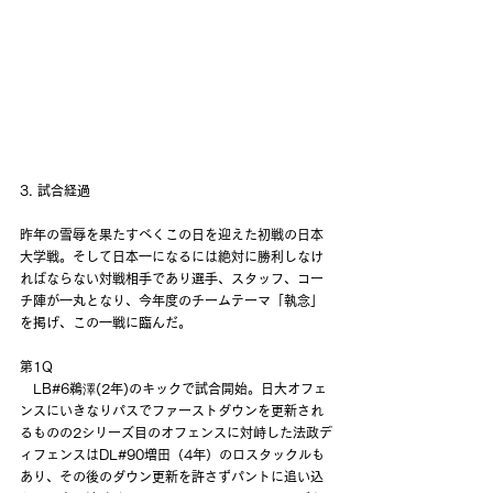
3. 試合経過
昨年の雪辱を果たすべくこの日を迎えた初戦の日本
大学戦。そして日本一になるには絶対に勝利しなけ
ればならない対戦相手であり選手、スタッフ、コー
チ陣が一丸となり、今年度のチームテーマ「執念」
を掲げ、この一戦に臨んだ。
第1Q
　LB#6鵜澤(2年)のキックで試合開始。日大オフェ
ンスにいきなりパスでファーストダウンを更新され
るものの2シリーズ目のオフェンスに対峙した法政デ
ィフェンスはDL#90増田（4年）のロスタックルも
あり、その後のダウン更新を許さずパントに追い込