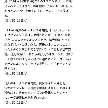
受けたRB#1星野(3年)がそのままエンドゾーンに走
り込みタッチダウン。K#0露峰（1年）もこの日、5
本目となるPATを確実に決め、更にリードを拡げ
る。
(法大35-21日大)
　LB#6鵜澤のキックで試合再開。日大にファース
トダウンを立て続けに更新されるが、DL＃53伊東
(3年)のロスタックルなどもあり、法大陣41ヤード
地点でパントに追い込む。直後のオフェンスはファ
ーストダウンを更新できずにパントに終わり攻守交
替。日大陣39ヤードからの日大のオフェンス、20ヤ
ード以上のパスを立て続けに通されると、ゴール前
でランによるタッチダウンを許し、１ポゼッション
差となる。
(法大35-28日大)
日大のキックで試合再開。試合時間も４分を切り、
法大はランプレーで時間を確実に消費し、そのまま
試合終了。法大が昨シーズンの雪辱を果たすととも
にリーグ戦初戦を勝利で飾った。
(法大35-28日大)