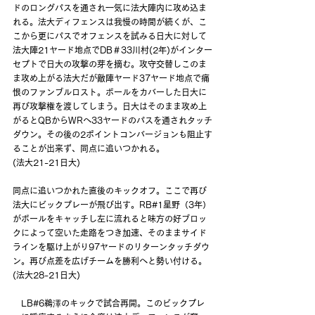
ドのロングパスを通され一気に法大陣内に攻め込ま
れる。法大ディフェンスは我慢の時間が続くが、こ
こから更にパスでオフェンスを試みる日大に対して
法大陣21ヤード地点でDB＃33川村(2年)がインター
セプトで日大の攻撃の芽を摘む。攻守交替しこのま
ま攻め上がる法大だが敵陣ヤード37ヤード地点で痛
恨のファンブルロスト。ボールをカバーした日大に
再び攻撃権を渡してしまう。日大はそのまま攻め上
がるとQBからWRへ33ヤードのパスを通されタッチ
ダウン。その後の2ポイントコンバージョンも阻止す
ることが出来ず、同点に追いつかれる。
(法大21-21日大)
同点に追いつかれた直後のキックオフ。ここで再び
法大にビックプレーが飛び出す。RB#1星野（3年）
がボールをキャッチし左に流れると味方の好ブロッ
クによって空いた走路をつき加速、そのままサイド
ラインを駆け上がり97ヤードのリターンタッチダウ
ン。再び点差を広げチームを勝利へと勢い付ける。
(法大28-21日大)
　LB#6鵜澤のキックで試合再開。このビックプレ