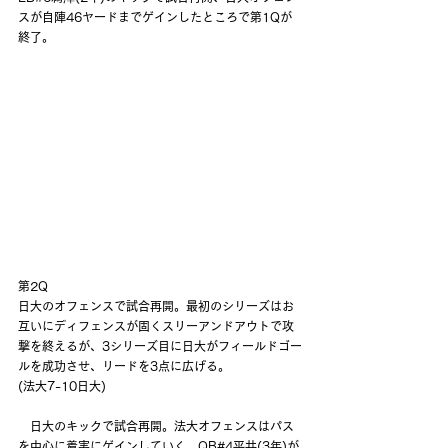
スが自陣46ヤードまでゲインしたところで第1Qが
終了。
第2Q
日大のオフェンスで試合再開。最初のシリーズはお
互いにディフェンスが固くスリーアンドアウトで攻
撃を終えるが、3シリーズ目に日大がフィールドゴー
ルを成功させ、リードを3点に広げる。
(法大7-10日大)
　日大のキックで試合再開。法大オフェンスはパス
を中心に着実にゲインしていく。QB#4平井(3年)が