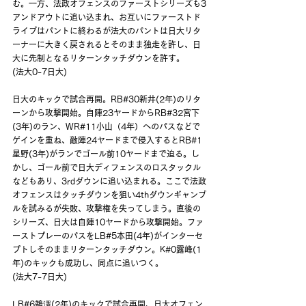
む。一方、法政オフェンスのファーストシリーズも3
アンドアウトに追い込まれ、お互いにファーストド
ライブはパントに終わるが法大のパントは日大リタ
ーナーに大きく戻されるとそのまま独走を許し、日
大に先制となるリターンタッチダウンを許す。
(法大0-7日大)
日大のキックで試合再開。RB#30新井(2年)のリタ
ーンから攻撃開始。自陣23ヤードからRB#32宮下
(3年)のラン、WR#11小山（4年）へのパスなどで
ゲインを重ね、敵陣24ヤードまで侵入するとRB#1
星野(3年)がランでゴール前10ヤードまで迫る。し
かし、ゴール前で日大ディフェンスのロスタックル
などもあり、3rdダウンに追い込まれる。ここで法政
オフェンスはタッチダウンを狙い4thダウンギャンブ
ルを試みるが失敗、攻撃権を失ってしまう。直後の
シリーズ、日大は自陣10ヤードから攻撃開始。ファ
ーストプレーのパスをLB#5本田(4年)がインターセ
プトしそのままリターンタッチダウン。K#0露峰(1
年)のキックも成功し、同点に追いつく。
(法大7-7日大)
LB#6鵜澤(2年)のキックで試合再開、日大オフェン