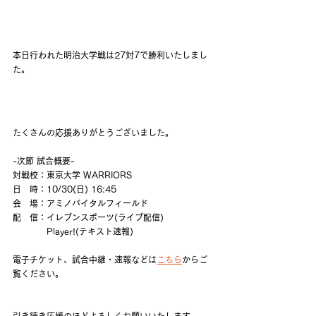
本日行われた明治大学戦は27対7で勝利いたしまし
た。
たくさんの応援ありがとうございました。
-次節 試合概要-
対戦校：東京大学 WARRIORS
日　時：10/30(日) 16:45
会　場：アミノバイタルフィールド
配　信：イレブンスポーツ(ライブ配信)
　　　　Player!(テキスト速報)
電子チケット、試合中継・速報などは
こちら
からご
覧ください。