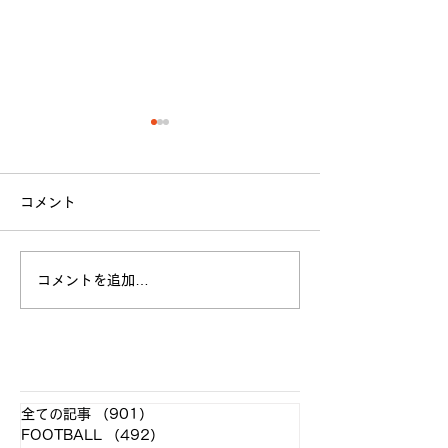
コメント
立命館大学戦 試合結果
コメントを追加…
全日本大学選手
お願い
​各クラブ記事
全ての記事
（901）
901件の記事
FOOTBALL
（492）
492件の記事