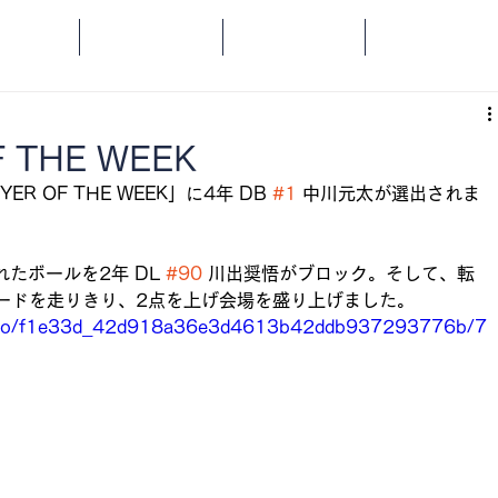
OME
SPORTS
SOCIAL
ORANGE
 THE WEEK
R OF THE WEEK」に4年 DB 
#1
 中川元太が選出されま
たボールを2年 DL 
#90
 川出奨悟がブロック。そして、転
ヤードを走りきり、2点を上げ会場を盛り上げました。
/video/f1e33d_42d918a36e3d4613b42ddb937293776b/7