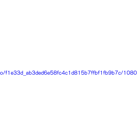
video/f1e33d_ab3ded6e58fc4c1d815b7ffbf1fb9b7c/1080