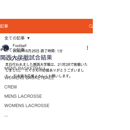
記事
全ての記事
Football
全ての記事
2022年6月26日
読了時間: 1分
関西大学戦試合結果
FOOTBALL
本日行われました関西大学戦は、21対28で敗戦いた
MENS BASKETBALL
しました。  たくさんの応援ありがとうございまし
た。 引き続き応援よろしくお願いします。 
WOMENS BASKETBALL
CREW
MENS LACROSSE
WOMENS LACROSSE
...