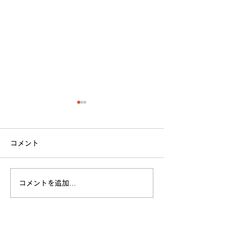
コメント
立命館大学戦 試合結果
コメントを追加…
全日本大学選手
お願い
​各クラブ記事