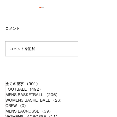
コメント
立命館大学戦 試合結果
コメントを追加…
全日本大学選手
お願い
​各クラブ記事
全ての記事
（901）
901件の記事
FOOTBALL
（492）
492件の記事
MENS BASKETBALL
（206）
206件の記事
WOMENS BASKETBALL
（26）
26件の記事
CREW
（0）
0件の記事
MENS LACROSSE
（39）
39件の記事
WOMENS LACROSSE
（11）
11件の記事