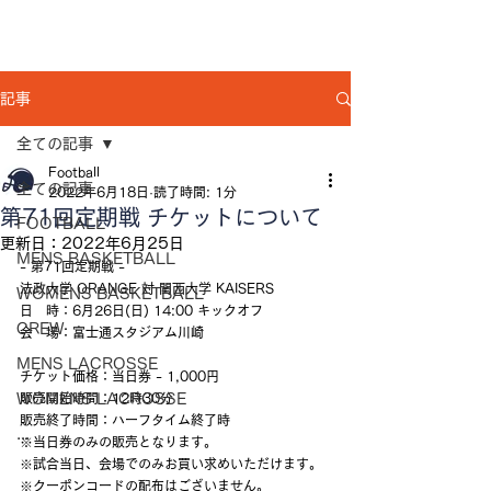
記事
全ての記事
Football
全ての記事
2022年6月18日
読了時間: 1分
第71回定期戦 チケットについて
FOOTBALL
更新日：
2022年6月25日
MENS BASKETBALL
- 第71回定期戦 -
法政大学 ORANGE 対 関西大学 KAISERS
WOMENS BASKETBALL
日　時：6月26日(日) 14:00 キックオフ
CREW
会　場：富士通スタジアム川崎
MENS LACROSSE
チケット価格：当日券 - 1,000円
WOMENS LACROSSE
販売開始時間：12時30分
販売終了時間：ハーフタイム終了時
...
※当日券のみの販売となります。
※試合当日、会場でのみお買い求めいただけます。
※クーポンコードの配布はございません。