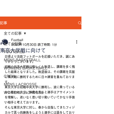
記事
全ての記事
Football
全ての記事
2020年10月30日
読了時間: 1分
東京大学戦に向けて
FOOTBALL
日頃より法政フットボールを応援いただき、誠にあ
MENS BASKETBALL
りがとうございます。
初戦の日本大学戦は悔しくも敗退し、課題を多く残
WOMENS BASKETBALL
した結果となりました。敗退後は、その課題を克服
CREW
し東大戦に勝利するために日々練習を重ねておりま
す。
MENS LACROSSE
東京大学は初戦中央大学に勝利し、波に乗っている
かと思われます。映像を見ると選手はアサイメント
WOMENS LACROSSE
を理解し、迷いなく思い切り動いていてかなり手強
...
い相手と考えております。
そんな東京大学に対し、春から目指してきたフィジ
カルで真っ向勝負をしようと選手には話をしており