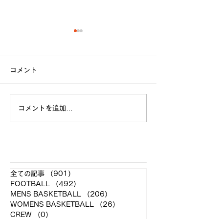
コメント
立命館大学戦 試合結果
コメントを追加…
全日本大学選手
お願い
​各クラブ記事
全ての記事
（901）
901件の記事
FOOTBALL
（492）
492件の記事
MENS BASKETBALL
（206）
206件の記事
WOMENS BASKETBALL
（26）
26件の記事
CREW
（0）
0件の記事