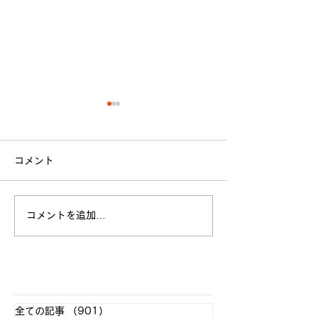
コメント
立命館大学戦 試合結果
コメントを追加…
全日本大学選手
お願い
​各クラブ記事
全ての記事
（901）
901件の記事