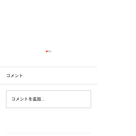
コメント
立命館大学戦 試合結果
コメントを追加…
全日本大学選手
お願い
​各クラブ記事