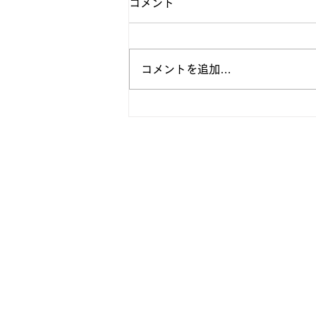
コメント
コメントを追加…
【法政フットボール | ホーム
リニューアルのお知らせ】