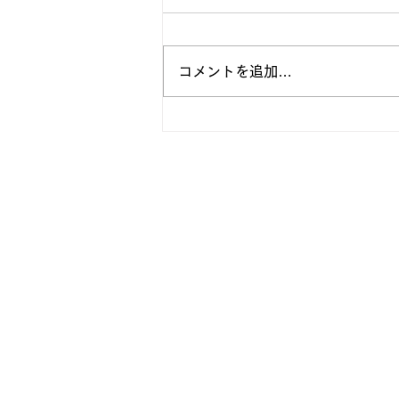
コメントを追加…
【法政フットボール | ホーム
リニューアルのお知らせ】