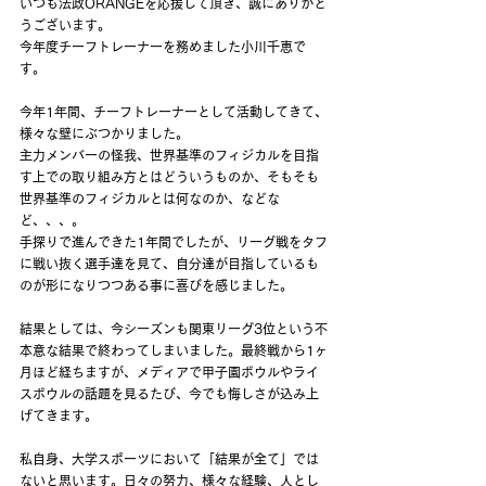
いつも法政ORANGEを応援して頂き、誠にありがと
うございます。
今年度チーフトレーナーを務めました小川千恵で
す。
今年1年間、チーフトレーナーとして活動してきて、
様々な壁にぶつかりました。
主力メンバーの怪我、世界基準のフィジカルを目指
す上での取り組み方とはどういうものか、そもそも
世界基準のフィジカルとは何なのか、などな
ど、、、。
手探りで進んできた1年間でしたが、リーグ戦をタフ
に戦い抜く選手達を見て、自分達が目指しているも
のが形になりつつある事に喜びを感じました。
結果としては、今シーズンも関東リーグ3位という不
本意な結果で終わってしまいました。最終戦から1ヶ
月ほど経ちますが、メディアで甲子園ボウルやライ
スボウルの話題を見るたび、今でも悔しさが込み上
げてきます。
私自身、大学スポーツにおいて「結果が全て」では
ないと思います。日々の努力、様々な経験、人とし