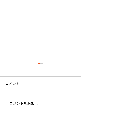
コメント
立命館大学戦 試合結果
コメントを追加…
全日本大学選手