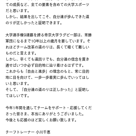
ての成長など、全ての要素を含めての大学スポーツ
だと思います。
しかし、結果を出してこそ、自分達が歩んできた道
のりが正しかったと証明できます。
大学選手権9連覇を誇る帝京大学ラグビー部は、常勝
軍団になるまで10年以上の歳月を要しています。そ
れほどチーム改革の道のりは、長くて暗くて難しい
ものだと言えます。
しかし、辛くても遠回りでも、自分達の信念を貫き
通せばいつか必ず目的地に辿り着けるはずです。
これからも「自由と進歩」の理念のもと、常に目的
地に目を向けて、一歩一歩着実に歩んでいってほし
いと思います。
そして、「自分達の道のりは正しかった」と証明し
てほしいです。
今年1年間を通してチームをサポート・応援してくだ
さった皆さま、本当にありがとうございました。
今後とも応援のほど宜しくお願い致します。
チーフトレーナー 小川千恵