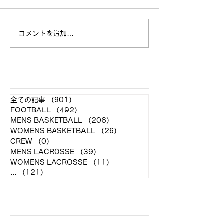
立命館大学戦 試合結果
コメントを追加…
全日本大学選手
お願い
​各クラブ記事
全ての記事
（901）
901件の記事
FOOTBALL
（492）
492件の記事
MENS BASKETBALL
（206）
206件の記事
WOMENS BASKETBALL
（26）
26件の記事
CREW
（0）
0件の記事
MENS LACROSSE
（39）
39件の記事
WOMENS LACROSSE
（11）
11件の記事
...
（121）
121件の記事
アーカイブ