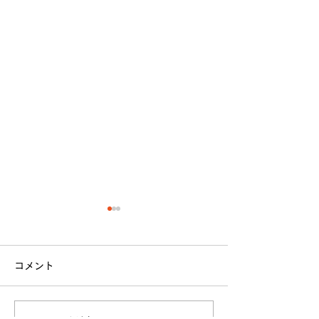
コメント
立命館大学戦 試合結果