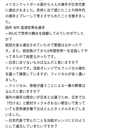
メリカンフットボール部から４人の選手が日本代表
に選出されました。世界に出て感じたことや同年代
の選手とプレーして考えさせられたことを聞きまし
た。
四年 WR 高津佐隼矢選手
―WUCで世界の舞台を経験してみていかがでした
か？
前回大会も選出されていたので緊張はなかったで
す。また、前回負けてから2年間世界一を目指してや
ってきたので尚更なかったです。
―日本に足りないものはなんだと思いますか？
フィジカルです。法政オレンジでもフィジカル強化
を謳って練習していますが、フィジカルが全く違い
ました。
―フィジカル、体格が違うことによる一番の弊害は
なんだと思いますか？
海外の選手は間合いが日本とは違うため、日本では
「行ける」と絶対タックルされない間合いで走って
いても世界選手権ではほとんどタックルされてしま
いました。
―日本代表で学んだことを法政オレンジにどのよう
にして還元していきたいですか？