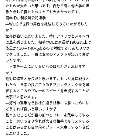
たものが大きいと思います。自分自身も他大学の選
手と話して得たものはとても大きかったです。
四年 DL 利根川公紀選手
―WUCで世界の舞台を経験してみていかがでした
か？
世界は強いと思いました。特にアメリカとメキシコ
は差を感じました。相手のOLは身長が190㎝以上で
体重が130〜140kgあるので対戦するにあたりワク
ワクしました。一番は本場のアメフトが知れて良か
ったです。
―日本チームに足りないものはなんだと思います
か？
絶対に体重と身長だと思います。もし互角に戦うと
したら、日本の良さでもあるファンダメンタルを追
求するところやプレーのスピードを重視することが
大事だと思います。
―海外の選手など体格が違う相手にも勝つためには
どうすれば良いと思いますか？
基本的なことだが目の前の１プレーを集中してやる
こと。思いっきりやれば大きな相手でもミスをする
ことはあるから目の前のプレーを大事にするべきだ
と思いました。