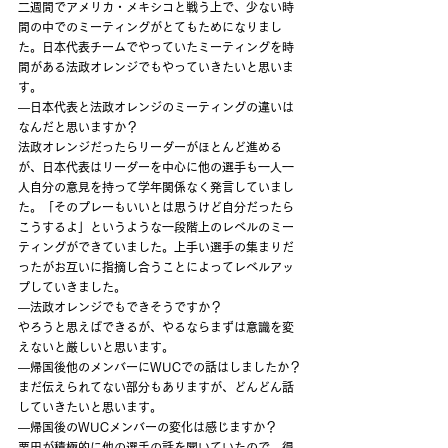
二週間でアメリカ・メキシコと戦う上で、少ない時
間の中でのミーティングがとてもためになりまし
た。日本代表チームでやっていたミーティングを時
間がある法政オレンジでもやっていきたいと思いま
す。
―日本代表と法政オレンジのミーティングの違いは
なんだと思いますか？
法政オレンジだったらリーダーがほとんど進める
が、日本代表はリーダーを中心に他の選手も一人一
人自分の意見を持って学年関係なく発言していまし
た。「そのプレーもいいとは思うけど自分だったら
こうするよ」というような一段階上のレベルのミー
ティングができていました。上手い選手の集まりだ
ったがお互いに指摘し合うことによってレベルアッ
プしていきました。
―法政オレンジでもできそうですか？
やろうと思えばできるが、やるならまずは意識を変
えないと厳しいと思います。
―帰国後他のメンバーにWUCでの話はしましたか？
まだ伝えられてない部分もありますが、どんどん話
していきたいと思います。
―帰国後のWUCメンバーの変化は感じますか？
栗田が積極的に他の選手の話を聞いていたので、得