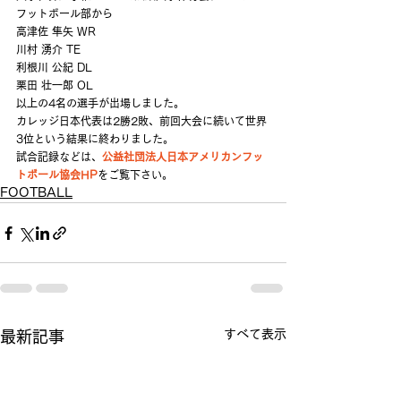
フットボール部から
高津佐 隼矢 WR
川村 湧介 TE 
利根川 公紀 DL
栗田 壮一郎 OL
以上の4名の選手が出場しました。
カレッジ日本代表は2勝2敗、前回大会に続いて世界
3位という結果に終わりました。
試合記録などは、
公益社団法人日本アメリカンフッ
トボール協会HP
をご覧下さい。
FOOTBALL
すべて表示
最新記事