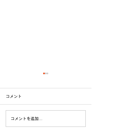
コメント
立命館大学戦 試合結果
コメントを追加…
全日本大学選手