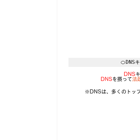
🍊DN
DNS
DNS
を摂って
法
※DNSは、多くのトッ