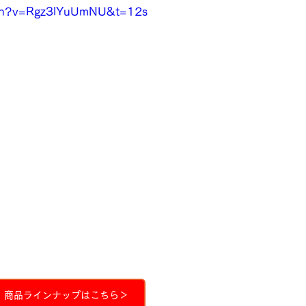
tch?v=Rgz3lYuUmNU&t=12s
商品ラインナップはこちら＞