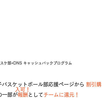
スケ部×DNS キャッシュバックプログラム
子バスケットボール部応援ページから 
割引購
入可！
の一部が
報酬
として
チームに還元！