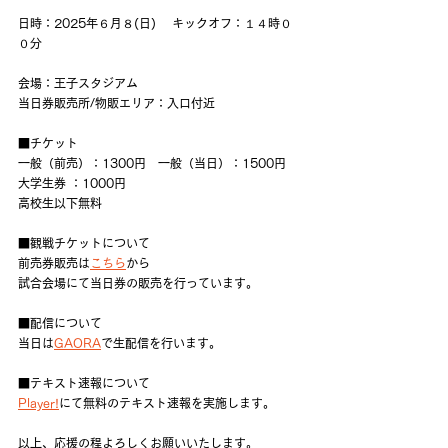
日時：2025年６月８(日) 　キックオフ：１４時０
０分
会場：王子スタジアム
当日券販売所/物販エリア：入口付近
■チケット
一般（前売）：1300円　一般（当日）：1500円　
大学生券 ：1000円
高校生以下無料
■観戦チケットについて
前売券販売は
こちら
から
試合会場にて当日券の販売を行っています。
■配信について
当日は
GAORA
で生配信を行います。
■テキスト速報について
Player!
にて無料のテキスト速報を実施します。
以上、応援の程よろしくお願いいたします。