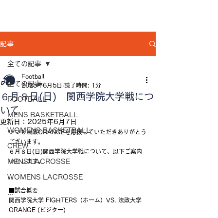
記事
全ての記事
Football
全ての記事
2025年6月5日
読了時間: 1分
６月８日(日) 関西学院大学戦につ
FOOTBALL
いて
MENS BASKETBALL
更新日：
2025年6月7日
WOMENS BASKETBALL
いつも法政ORANGEを応援していただきありがとう
ございます。
CREW
６月８日(日)関西学院大学戦について、以下ご案内
MENS LACROSSE
いたします。
WOMENS LACROSSE
■試合概要
...
関西学院大学 FIGHTERS（ホーム）VS. 法政大学 
ORANGE (ビジター)