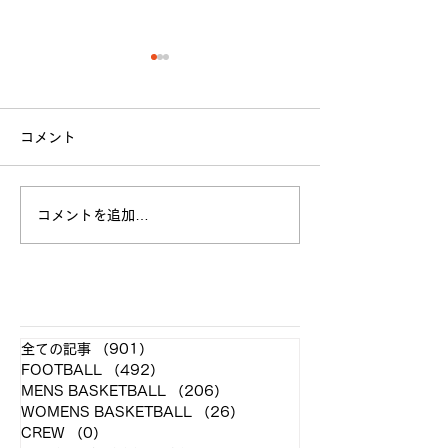
コメント
立命館大学戦 試合結果
コメントを追加…
全日本大学選手
お願い
​各クラブ記事
全ての記事
（901）
901件の記事
FOOTBALL
（492）
492件の記事
MENS BASKETBALL
（206）
206件の記事
WOMENS BASKETBALL
（26）
26件の記事
CREW
（0）
0件の記事