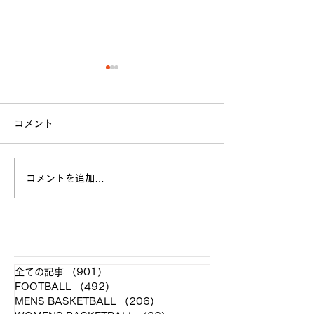
コメント
立命館大学戦 試合結果
コメントを追加…
全日本大学選手
お願い
​各クラブ記事
全ての記事
（901）
901件の記事
FOOTBALL
（492）
492件の記事
MENS BASKETBALL
（206）
206件の記事