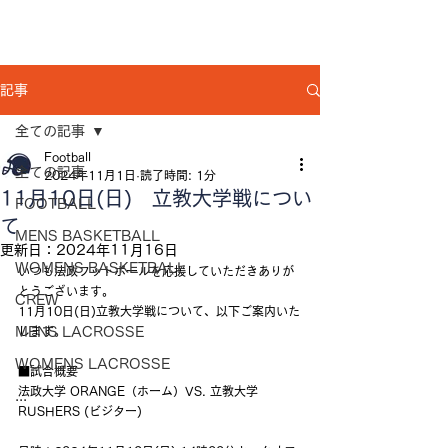
記事
全ての記事
Football
全ての記事
2024年11月1日
読了時間: 1分
11月10日(日) 立教大学戦につい
FOOTBALL
て
MENS BASKETBALL
更新日：
2024年11月16日
WOMENS BASKETBALL
いつも法政フットボールを応援していただきありが
とうございます。
CREW
11月10日(日)立教大学戦について、以下ご案内いた
MENS LACROSSE
します。
WOMENS LACROSSE
■試合概要
法政大学 ORANGE（ホーム）VS. 立教大学 
...
RUSHERS (ビジター)