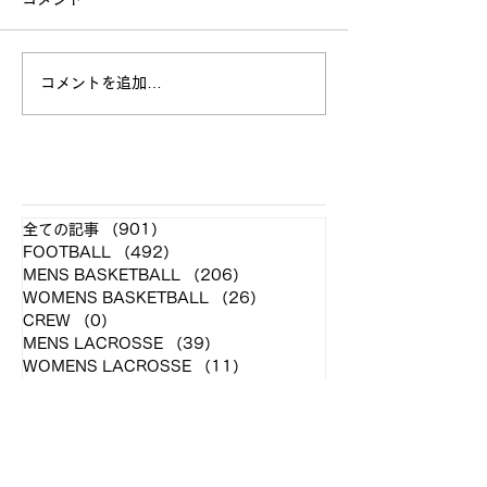
立命館大学戦 試合結果
コメントを追加…
全日本大学選手
お願い
​各クラブ記事
全ての記事
（901）
901件の記事
FOOTBALL
（492）
492件の記事
MENS BASKETBALL
（206）
206件の記事
WOMENS BASKETBALL
（26）
26件の記事
CREW
（0）
0件の記事
MENS LACROSSE
（39）
39件の記事
WOMENS LACROSSE
（11）
11件の記事
...
（121）
121件の記事
アーカイブ