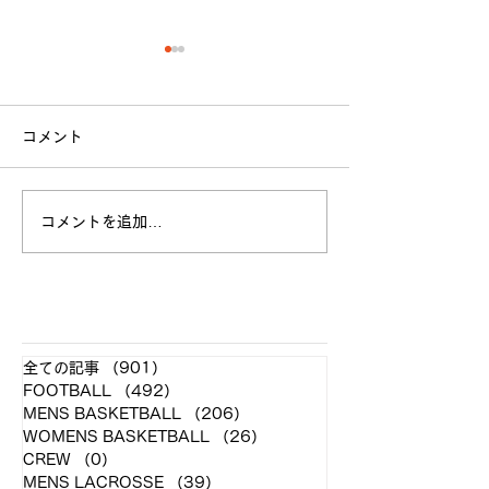
コメント
立命館大学戦 試合結果
コメントを追加…
全日本大学選手
お願い
​各クラブ記事
全ての記事
（901）
901件の記事
FOOTBALL
（492）
492件の記事
MENS BASKETBALL
（206）
206件の記事
WOMENS BASKETBALL
（26）
26件の記事
CREW
（0）
0件の記事
MENS LACROSSE
（39）
39件の記事