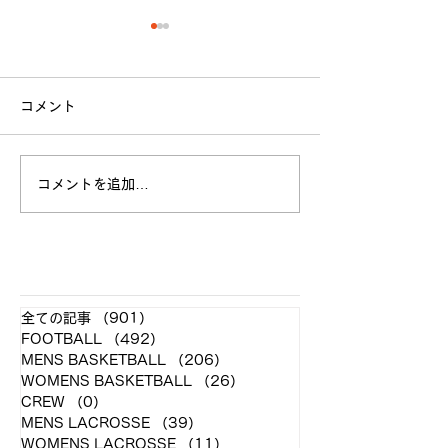
コメント
立命館大学戦 試合結果
コメントを追加…
全日本大学選手
お願い
​各クラブ記事
全ての記事
（901）
901件の記事
FOOTBALL
（492）
492件の記事
MENS BASKETBALL
（206）
206件の記事
WOMENS BASKETBALL
（26）
26件の記事
CREW
（0）
0件の記事
MENS LACROSSE
（39）
39件の記事
WOMENS LACROSSE
（11）
11件の記事