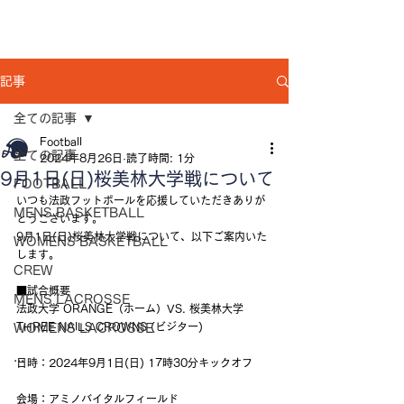
記事
全ての記事
Football
全ての記事
2024年8月26日
読了時間: 1分
9月1日(日)桜美林大学戦について
FOOTBALL
いつも法政フットボールを応援していただきありが
MENS BASKETBALL
とうございます。
9月1日(日)桜美林大学戦について、以下ご案内いた
WOMENS BASKETBALL
します。
CREW
■試合概要
MENS LACROSSE
法政大学 ORANGE（ホーム）VS. 桜美林大学 
THREE NAILS CROWNS (ビジター)
WOMENS LACROSSE
...
日時：2024年9月1日(日) 17時30分キックオフ
会場：アミノバイタルフィールド