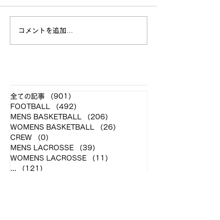
立命館大学戦 試合結果
コメントを追加…
全日本大学選手
お願い
​各クラブ記事
全ての記事
（901）
901件の記事
FOOTBALL
（492）
492件の記事
MENS BASKETBALL
（206）
206件の記事
WOMENS BASKETBALL
（26）
26件の記事
CREW
（0）
0件の記事
MENS LACROSSE
（39）
39件の記事
WOMENS LACROSSE
（11）
11件の記事
...
（121）
121件の記事
アーカイブ