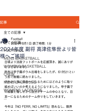
記事
全ての記事
Football
全ての記事
2024年8月1日
読了時間: 1分
2024年度 副将 高津佐隼世より皆
FOOTBALL
様へご挨拶
MENS BASKETBALL
日頃より法政フットボールを応援頂き、誠にありが
WOMENS BASKETBALL
とうございます。
昨年は甲子園ボウル出場をしましたが、61対21とい
CREW
う形で敗戦に終わりました。
それから常に日本一になるためにはどのように取り
MENS LACROSSE
組めばいいのか考えるようになりました。甲子園で
WOMENS LACROSSE
の経験と悔しさから自分がチームの中心となり、日
本一になるためのチーム作りをしていきます。
...
今年は「NO FERR, NO LIMITS」恐れなし、限界