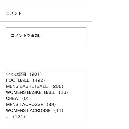
コメント
立命館大学戦 試合結果
コメントを追加…
全日本大学選手
お願い
​各クラブ記事
全ての記事
（901）
901件の記事
FOOTBALL
（492）
492件の記事
MENS BASKETBALL
（206）
206件の記事
WOMENS BASKETBALL
（26）
26件の記事
CREW
（0）
0件の記事
MENS LACROSSE
（39）
39件の記事
WOMENS LACROSSE
（11）
11件の記事
...
（121）
121件の記事