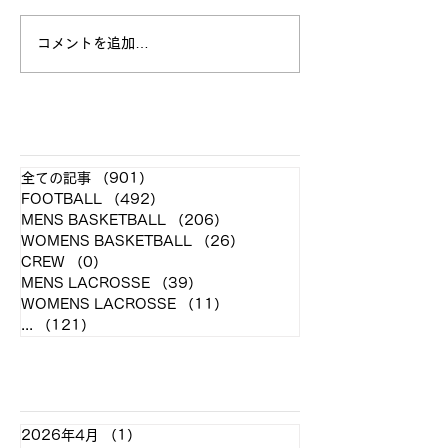
立命館大学戦 試合結果
コメントを追加…
全日本大学選手
お願い
​各クラブ記事
全ての記事
（901）
901件の記事
FOOTBALL
（492）
492件の記事
MENS BASKETBALL
（206）
206件の記事
WOMENS BASKETBALL
（26）
26件の記事
CREW
（0）
0件の記事
MENS LACROSSE
（39）
39件の記事
WOMENS LACROSSE
（11）
11件の記事
...
（121）
121件の記事
アーカイブ
2026年4月
（1）
1件の記事