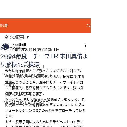
記事
全ての記事
Football
全ての記事
2024年8月1日
読了時間: 1分
2024年度 チーフTR 末田真佑よ
FOOTBALL
り皆様へご挨拶
MENS BASKETBALL
今年は昨年課題として残ったフィジカルに対して、
WOMENS BASKETBALL
怪我からのより強い復帰はもちろん、補食に 対する
意識を高めることや、選手にもチームウェイトに対
CREW
して積極的に意見を出してもらうことでより強い身
体作りを目指しています。
MENS LACROSSE
シーズンを 通して怪我人を怪我前より強くして、早
WOMENS LACROSSE
期復帰させることを目標にメディカル·ストレングス·
ニュートリションの3つの面からアプローチしていき
...
ます。
もう一度甲子園に戻るために選手がベストコンディ