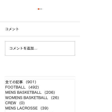
コメント
立命館大学戦 試合結果
コメントを追加…
全日本大学選手
お願い
​各クラブ記事
全ての記事
（901）
901件の記事
FOOTBALL
（492）
492件の記事
MENS BASKETBALL
（206）
206件の記事
WOMENS BASKETBALL
（26）
26件の記事
CREW
（0）
0件の記事
MENS LACROSSE
（39）
39件の記事