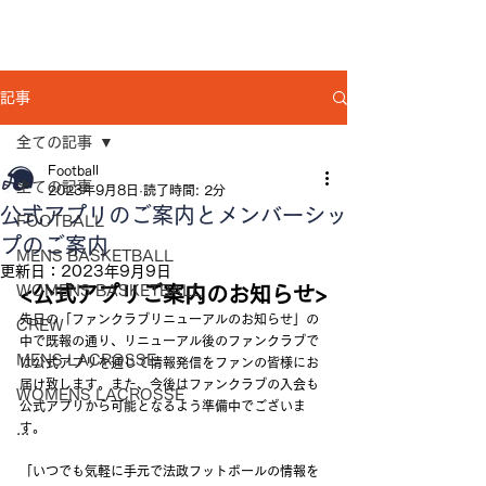
記事
全ての記事
Football
全ての記事
2023年9月8日
読了時間: 2分
公式アプリのご案内とメンバーシッ
FOOTBALL
プのご案内
MENS BASKETBALL
更新日：
2023年9月9日
WOMENS BASKETBALL
<公式アプリご案内のお知らせ>
先日の「ファンクラブリニューアルのお知らせ」の
CREW
中で既報の通り、リニューアル後のファンクラブで
MENS LACROSSE
は公式アプリを通じて情報発信をファンの皆様にお
届け致します。また、今後はファンクラブの入会も
WOMENS LACROSSE
公式アプリから可能となるよう準備中でございま
す。
...
「いつでも気軽に手元で法政フットボールの情報を