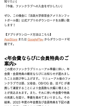
知りたい」
「今後、ファンクラブへの入会をぜひしたい」
ぜひ、この機会に「法政大学体育会アメリカンフッ
トボール部」公式アプリのダウンロードをお願い致
します！
【アプリダウンロード方法はこちら】
AppStore
 または 
GooglePlay
 からダウンロード可
能です。
<年会費ならびに会員特典のご
案内>
この度のファンクラブリニューアル準備に伴い、年
会費・会員特典の確定ならびにお知らせが遅れまし
たことお詫び申し上げます。 リニューアル後のファ
ンクラブでは部、父母会、OB/OG 会、旧 FC が連
携して運営することにより会員数も大幅に増えるこ
とが見込まれます。また、それに伴い年会費や特典
の見直しを図り、準備を進めてまいりました。その
結果、2023 年度の年会費及び会員特典を下記の通