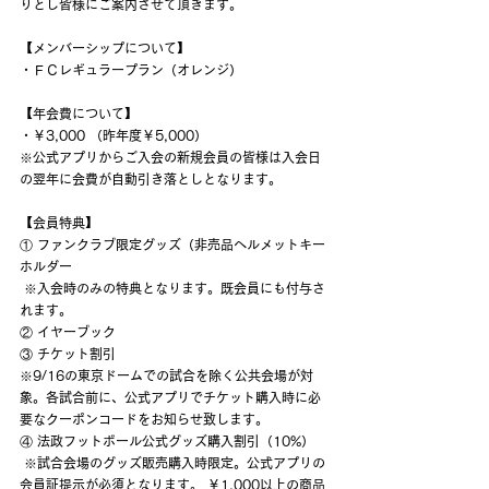
りとし皆様にご案内させて頂きます。 
【メンバーシップについて】 
・ＦＣレギュラープラン（オレンジ）
【年会費について】
・￥3,000 （昨年度￥5,000）
※公式アプリからご入会の新規会員の皆様は入会日
の翌年に会費が自動引き落としとなります。
【会員特典】
① ファンクラブ限定グッズ（非売品ヘルメットキー
ホルダー
 ※入会時のみの特典となります。既会員にも付与さ
れます。
② イヤーブック
③ チケット割引 
※9/16の東京ドームでの試合を除く公共会場が対
象。各試合前に、公式アプリでチケット購入時に必
要なクーポンコードをお知らせ致します。
④ 法政フットボール公式グッズ購入割引（10%）
 ※試合会場のグッズ販売購入時限定。公式アプリの
会員証提示が必須となります。 ￥1,000以上の商品