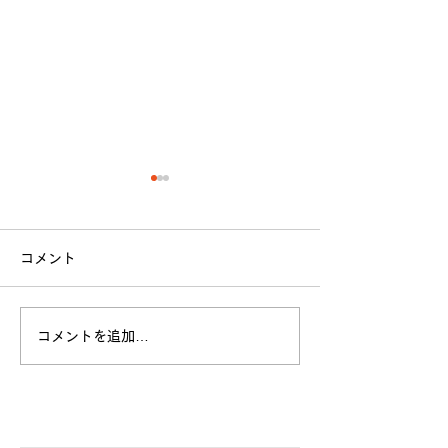
コメント
立命館大学戦 試合結果
コメントを追加…
全日本大学選手
お願い
​各クラブ記事